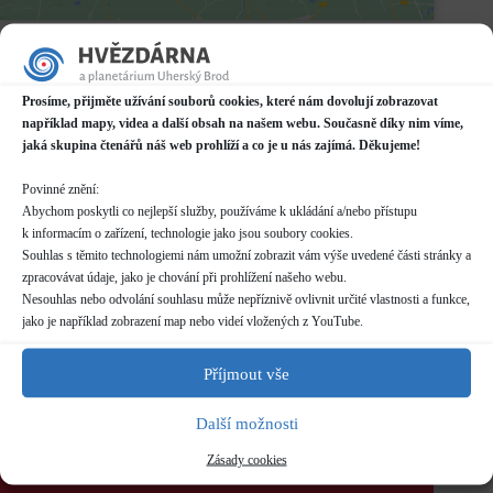
Datum / čas
27.04.2022
20:00 - 22:00
Prosíme, přijměte užívání souborů cookies, které nám dovolují zobrazovat
například mapy, videa a další obsah na našem webu. Současně díky nim víme,
Místo konání
jaká skupina čtenářů náš web prohlíží a co je u nás zajímá. Děkujeme!
Hvězdárna
Prakšická 2222, Uherský Brod
Povinné znění:
Další informace o dostupnosti a parkování
Abychom poskytli co nejlepší služby, používáme k ukládání a/nebo přístupu
k informacím o zařízení, technologie jako jsou soubory cookies.
Kategorie
Souhlas s těmito technologiemi nám umožní zobrazit vám výše uvedené části stránky a
Pravidelné akce
zpracovávat údaje, jako je chování při prohlížení našeho webu.
Nesouhlas nebo odvolání souhlasu může nepříznivě ovlivnit určité vlastnosti a funkce,
Rezervace
jako je například zobrazení map nebo videí vložených z YouTube.
není nutná
Příjmout vše
Vstupné
dle běžného
ceníku
Další možnosti
Zásady cookies