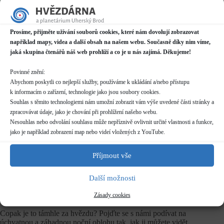
Datum / čas
12.04.2023
Prosíme, přijměte užívání souborů cookies, které nám dovolují zobrazovat
20:00 - 22:00
například mapy, videa a další obsah na našem webu. Současně díky nim víme,
jaká skupina čtenářů náš web prohlíží a co je u nás zajímá. Děkujeme!
Místo konání
Hvězdárna
Povinné znění:
Prakšická 2222, Uherský Brod
Abychom poskytli co nejlepší služby, používáme k ukládání a/nebo přístupu
Další informace o dostupnosti a parkování
k informacím o zařízení, technologie jako jsou soubory cookies.
Souhlas s těmito technologiemi nám umožní zobrazit vám výše uvedené části stránky a
zpracovávat údaje, jako je chování při prohlížení našeho webu.
Kategorie
Pravidelné akce
Nesouhlas nebo odvolání souhlasu může nepříznivě ovlivnit určité vlastnosti a funkce,
jako je například zobrazení map nebo videí vložených z YouTube.
Rezervace
nelze rezervovat
Příjmout vše
Další možnosti
Vstupné
dle běžného
ceníku
Zásady cookies
Copak je to támhle za hvězdu? Pojďte se s námi podívat na
úchvatnou a záhadnou noční oblohu tak, jak ji můžete vidět