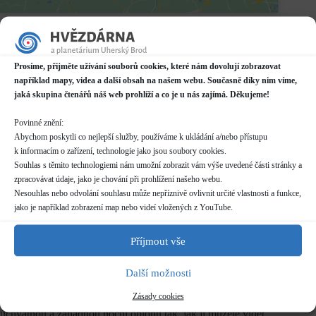
Datum / čas
30.10.2024
19:00 - 21:00*
Prosíme, přijměte užívání souborů cookies, které nám dovolují zobrazovat
například mapy, videa a další obsah na našem webu. Současně díky nim víme,
Místo konání
jaká skupina čtenářů náš web prohlíží a co je u nás zajímá. Děkujeme!
Hvězdárna
Prakšická 2222, Uherský Brod
Povinné znění:
Další informace o dostupnosti a parkování
Abychom poskytli co nejlepší služby, používáme k ukládání a/nebo přístupu
k informacím o zařízení, technologie jako jsou soubory cookies.
Kategorie
Souhlas s těmito technologiemi nám umožní zobrazit vám výše uvedené části stránky a
Pravidelné akce
zpracovávat údaje, jako je chování při prohlížení našeho webu.
Nesouhlas nebo odvolání souhlasu může nepříznivě ovlivnit určité vlastnosti a funkce,
Rezervace
jako je například zobrazení map nebo videí vložených z YouTube.
nelze rezervovat
Příjmout vše
Vstupné
dle běžného
ceníku
Další možnosti
Zásady cookies
Copak je to támhle za hvězdu? Pojďte se s námi podívat na
úchvatnou a záhadnou noční oblohu tak, jak ji můžete vidět