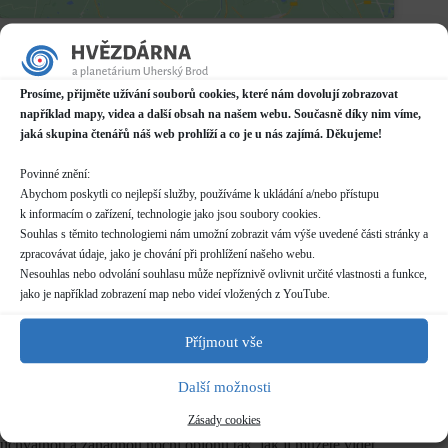
Datum / čas
14.02.2025
18:00 - 21:00*
Prosíme, přijměte užívání souborů cookies, které nám dovolují zobrazovat
například mapy, videa a další obsah na našem webu. Současně díky nim víme,
Místo konání
jaká skupina čtenářů náš web prohlíží a co je u nás zajímá. Děkujeme!
Hvězdárna
Prakšická 2222, Uherský Brod
Povinné znění:
Další informace o dostupnosti a parkování
Abychom poskytli co nejlepší služby, používáme k ukládání a/nebo přístupu
k informacím o zařízení, technologie jako jsou soubory cookies.
Kategorie
Souhlas s těmito technologiemi nám umožní zobrazit vám výše uvedené části stránky a
Pravidelné akce
zpracovávat údaje, jako je chování při prohlížení našeho webu.
Nesouhlas nebo odvolání souhlasu může nepříznivě ovlivnit určité vlastnosti a funkce,
Rezervace
jako je například zobrazení map nebo videí vložených z YouTube.
nelze rezervovat
Příjmout vše
Vstupné
dle běžného
ceníku
Další možnosti
Zásady cookies
Copak je to támhle za hvězdu? Pojďte se s námi podívat na
úchvatnou a záhadnou noční oblohu tak, jak ji můžete vidět