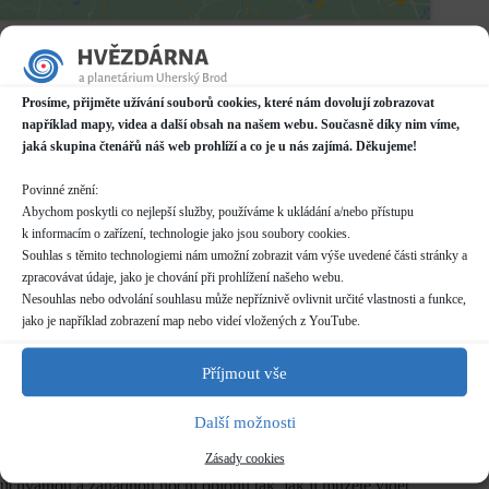
Datum / čas
10.12.2025
19:00 - 22:00*
Prosíme, přijměte užívání souborů cookies, které nám dovolují zobrazovat
například mapy, videa a další obsah na našem webu. Současně díky nim víme,
Místo konání
jaká skupina čtenářů náš web prohlíží a co je u nás zajímá. Děkujeme!
Hvězdárna
Prakšická 2222, Uherský Brod
Povinné znění:
Další informace o dostupnosti a parkování
Abychom poskytli co nejlepší služby, používáme k ukládání a/nebo přístupu
k informacím o zařízení, technologie jako jsou soubory cookies.
Kategorie
Souhlas s těmito technologiemi nám umožní zobrazit vám výše uvedené části stránky a
Pravidelné akce
zpracovávat údaje, jako je chování při prohlížení našeho webu.
Nesouhlas nebo odvolání souhlasu může nepříznivě ovlivnit určité vlastnosti a funkce,
Rezervace
jako je například zobrazení map nebo videí vložených z YouTube.
nelze rezervovat
Příjmout vše
Vstupné
dle běžného
ceníku
Další možnosti
Zásady cookies
Copak je to támhle za hvězdu? Pojďte se s námi podívat na
úchvatnou a záhadnou noční oblohu tak, jak ji můžete vidět