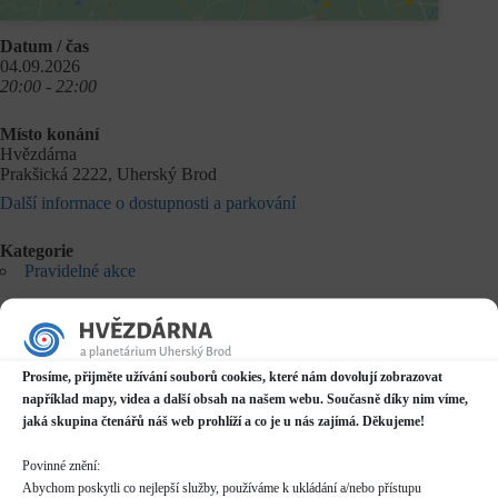
Datum / čas
04.09.2026
20:00 - 22:00
Místo konání
Hvězdárna
Prakšická 2222, Uherský Brod
Další informace o dostupnosti a parkování
Kategorie
Pravidelné akce
Rezervace
nelze rezervovat
skupiny více než 10 osob hlaste prosím předem,
Prosíme, přijměte užívání souborů cookies, které nám dovolují zobrazovat
pro skupiny více než 20 osob nutno dohodnout individuální
termín
například mapy, videa a další obsah na našem webu. Současně díky nim víme,
jaká skupina čtenářů náš web prohlíží a co je u nás zajímá. Děkujeme!
Vstupné
dle běžného
Povinné znění:
ceníku
Abychom poskytli co nejlepší služby, používáme k ukládání a/nebo přístupu