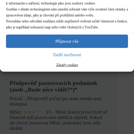
k informacím o zařízení, technologie jako jsou soubory cookies.
Souhlas s těmito technologiemi nám umožní zobrazit vám výše uvedené části stránky a
Copak je to támhle za hvězdu? Pojďte se s námi podívat na
úchvatnou a záhadnou noční oblohu tak, jak ji můžete vidět
zpracovávat údaje, jako je chování při prohlížení našeho webu.
pouze „na vlastní oči“! Pozorování je doplněno výkladem
Nesouhlas nebo odvolání souhlasu může nepříznivě ovlivnit určité vlastnosti a funkce,
našich demonstrátorů.
jako je například zobrazení map nebo videí vložených z YouTube.
Pozorování noční oblohy se koná pouze za příznivého počasí.
Příjmout vše
V případě zatažené oblohy/deště je pozorování zrušeno.
Další možnosti
Jak probíhají pozorování noční oblohy a na co dát pozor?
Odpovědi na nejčastější otázky najdete zde…
Zásady cookies
Předpověď pozorovacích podmínek
(aneb „Bude něco vidět?“)*
Počasí: - Předpověď počasí pro tento termín není
dostupná.
Měsíc:
★★★☆☆
3/5 - Měsíc kolem první čtvrti už
částečně ruší pozorování slabších objektů. Pokud
ale chcete pozorovat Měsíc, podmínky jsou stále
ideální.