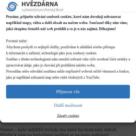
Datum / čas
Prosíme, přijměte užívání souborů cookies, které nám dovolují zobrazovat
15.07.2026
například mapy, videa a další obsah na našem webu. Současně díky nim víme,
16:00 - 18:30
jaká skupina čtenářů náš web prohlíží a co je u nás zajímá. Děkujeme!
Místo konání
Povinné znění:
Hvězdárna
Abychom poskytli co nejlepší služby, používáme k ukládání a/nebo přístupu
Prakšická 2222, Uherský Brod
k informacím o zařízení, technologie jako jsou soubory cookies.
Další informace o dostupnosti a parkování
Souhlas s těmito technologiemi nám umožní zobrazit vám výše uvedené části stránky a
zpracovávat údaje, jako je chování při prohlížení našeho webu.
Kategorie
Nesouhlas nebo odvolání souhlasu může nepříznivě ovlivnit určité vlastnosti a funkce,
Pravidelné akce
jako je například zobrazení map nebo videí vložených z YouTube.
Rezervace
Příjmout vše
nelze rezervovat
Další možnosti
Vstupné
zdarma
Zásady cookies
Slunce – naše nejbližší hvězda bez které bychom tady nebyli.
Přijďte k nám na hvězdárnu podívat se na tento zajímavý