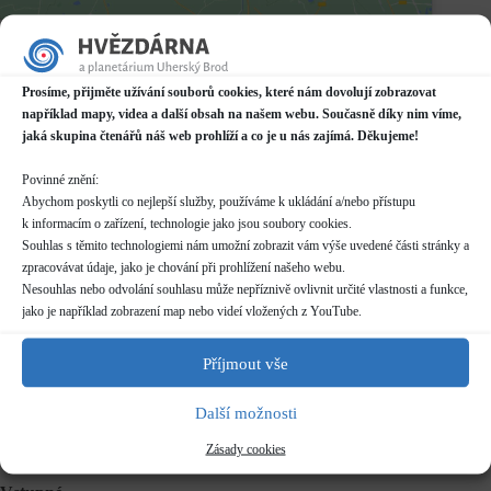
Datum / čas
21.09.2021
17:00 - 18:00
Prosíme, přijměte užívání souborů cookies, které nám dovolují zobrazovat
například mapy, videa a další obsah na našem webu. Současně díky nim víme,
Místo konání
jaká skupina čtenářů náš web prohlíží a co je u nás zajímá. Děkujeme!
Planetárium v Domě kultury
Mariánské náměstí 2187, Uherský Brod
Povinné znění:
Další informace o dostupnosti a parkování
Abychom poskytli co nejlepší služby, používáme k ukládání a/nebo přístupu
k informacím o zařízení, technologie jako jsou soubory cookies.
Souhlas s těmito technologiemi nám umožní zobrazit vám výše uvedené části stránky a
Kategorie
60 let - otevírací doba
zpracovávat údaje, jako je chování při prohlížení našeho webu.
Nesouhlas nebo odvolání souhlasu může nepříznivě ovlivnit určité vlastnosti a funkce,
Pravidelné akce
jako je například zobrazení map nebo videí vložených z YouTube.
Rezervace
není nutná
Příjmout vše
Další možnosti
Délka programu
50 minut
Zásady cookies